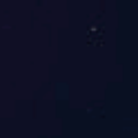
上海乒乓球队个人能力全面分析与大
满贯赛事表现评析
2026-07-29
七十年代和九十年代的足球明星盘点与回顾
2026-07-28
8090年代足球明星的辉煌岁月与传奇
故事回顾
2026-07-26
5月6日足球赛场上的璀璨明星是谁引发球迷热议与
期待
2026-07-25
33岁以上足球明星的辉煌岁月与传奇故事探秘
2026-07-25
22岁足球明星崭露头角引发全球关注
未来发展备受期待
2026-07-24