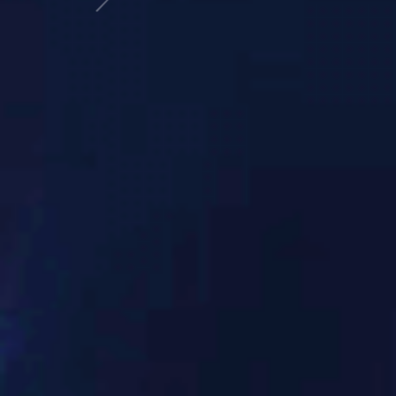
言，拉里伯德条款往往被视为一种必要的牺
牲，能在短期内帮助球队维持竞争力。
2、拉里伯德条款与球员自由市场
的关系
拉里伯德条款直接影响到球员在自由市场中的
流动性。通常，自由球员可以选择与其他球队
签约，但在拉里伯德条款的作用下，现有球队
能够提供比其他球队更具吸引力的薪水，这使
得一些球员更倾向于留队而不是转会。这种情
况尤其在球员的市场价值达到巅峰时更为显
著。例如，在球员达到合同末期时，拉里伯德
条款使得他们更有可能继续留在自己熟悉的球
队，从而减少了球员在自由市场上的流动性。
然而，这并不意味着拉里伯德条款完全抑制了
球员的自由选择。对于那些已经在球队待了多
年并希望寻求新挑战的球员来说，拉里伯德条