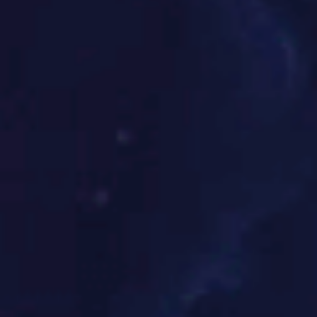
队在签约其他自由球员时的策
略。一些球队可能选择将资金集
中投入到几个明星球员上，而将
剩余的薪资空间用于签约角色球
员。此时，球队的深度和轮换阵
容的深度可能会受到影响，从而
在整体竞争力上产生不利影响。
因此，球队在使用拉里伯德条款
时，必须权衡薪资空间的分配，
确保球队的长远发展。
4、拉里伯德条款对NBA薪资上限
的影响
拉里伯德条款在NBA的薪资上限制度中占据着
独特的地位。作为一种例外规定，它使得球队
能够在薪资上限框架内，为现有球员提供更高
的薪资。尽管这一条款本意是为了保持球队的
竞争力和稳定性，但它也给薪资上限带来了灵