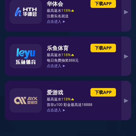
场的关系。首先，文章将分析拉里伯德条款如
何影响球队的薪资决策和球员的薪资谈判。接
着，讨论该条款对自由市场中的球员流动性及
其竞争力的影响。第三部分将从球队管理角度
探讨该条款在球队建设中的作用，特别是在平
衡薪资和球队长期竞争力之间的关系。最后，
文章将总结拉里伯德条款对NBA薪资结构与球
员自由市场的双向影响，并探讨其未来可能的
发展趋势。通过这些分析，本文旨在深入理解
拉里伯德条款在NBA整体运作中的重要性，并
探讨它如何塑造现代NBA的薪资与市场环境。
1、拉里伯德条款对薪资决策的影
响
拉里伯德条款的最直接影响体现在球队的薪资
决策上。对于拥有关键球员的球队来说，拉里
伯德条款提供了一个强有力的工具，使他们能
够在球员成为自由球员时，仍然能够通过更高