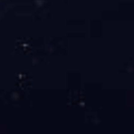
旨,安全有保障,让您玩得安全,放心游戏.
导航
解读
milan米兰官网
产品专区
企业日报
企业服务
互动
AC米兰官方网站
联系方式