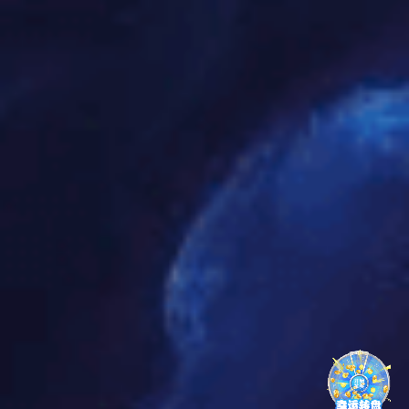
活性，增加了球队在薪资结构上的操作空间。
然而，拉里伯德条款也带来了一些负面影响，
特别是对于薪资上限的管理和联盟的公平竞
争。虽然拉里伯德条款允许球队支付更高的薪
水，但它也可能加剧富有球队与小市场球队之
间的竞争不平衡。大市场球队通常更容易吸引
明星球员并为其提供高薪，而小市场球队在这
一点上的劣势显而易见。这使得拉里伯德条款
成为了球员和球队间薪资谈判的复杂因素之
一。
尽管如此，拉里伯德条款的存在也使得NBA的
薪资结构更加灵活，能够根据实际情况进行调
整。对于那些有潜力争冠的球队，拉里伯德条
款提供了额外的支持，帮助他们保持核心球员
的同时，不必担心薪资上限的过度限制。因
此，拉里伯德条款无疑在薪资上限制度的框架