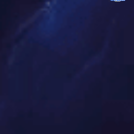
内，起到了平衡竞争和稳定球队阵容的重要作
用。
总结：
拉里伯德条款是NBA薪资结构中一个不可忽视
的重要因素，它不仅为球队留住关键球员提供
了便利，也塑造了自由市场的竞争环境。通过
拉里伯德条款，球队可以在薪资上限的框架下
为核心球员提供更高的薪水，这对球员的流动
性、球队建设以及薪资管理产生了深远的影
响。然而，尽管该条款为球队提供了更多的灵
活性，它也带来了一些公平性和竞争性的问
题，尤其是在大市场球队和小市场球队之间的
薪资差距上。
总的来说，拉里伯德条款在一定程度上促使了
NBA薪资结构的多样化，增强了球队留住球员
的能力，也使得自由市场的运作更加复杂。随